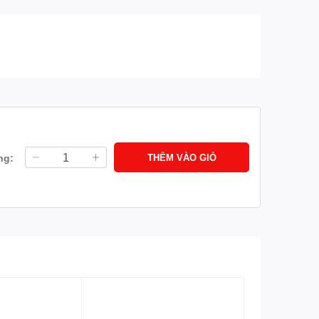
ng:
THÊM VÀO GIỎ