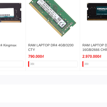
4 Kingmax
RAM LAPTOP DR4 4GB/3200
RAM LAPTOP 
CTY
16GB/2666 CH
790.000₫
2.970.000₫
36t
36t