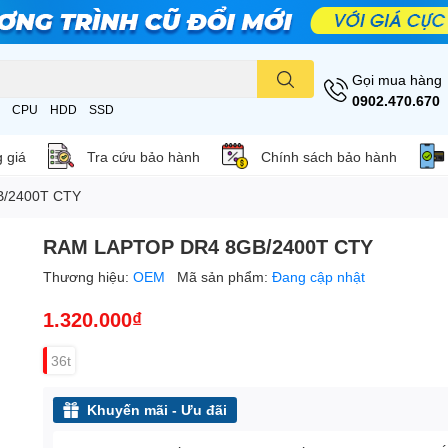
Gọi mua hàng
0902.470.670
CPU
HDD
SSD
 giá
Tra cứu bảo hành
Chính sách bảo hành
/2400T CTY
RAM LAPTOP DR4 8GB/2400T CTY
Thương hiệu:
OEM
Mã sản phẩm:
Đang cập nhật
1.320.000₫
36t
Khuyến mãi - Ưu đãi