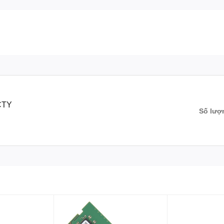
CTY
Số lượ