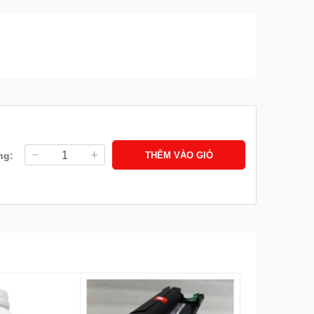
ng:
THÊM VÀO GIỎ