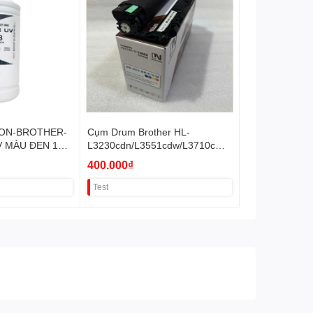
ON-BROTHER-
Cụm Drum Brother HL-
 MÀU ĐEN 1
L3230cdn/L3551cdw/L3710cw
DR263 VAT
400.000₫
Test