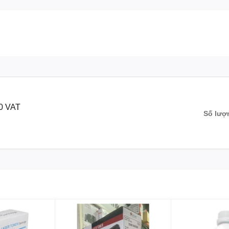
0 VAT
Số lượ