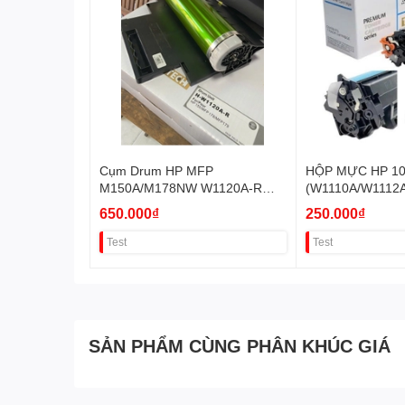
Cụm Drum HP MFP
HỘP MỰC HP 1
M150A/M178NW W1120A-R
(W1110A/W1112A
VAT
650.000₫
250.000₫
Test
Test
SẢN PHẨM CÙNG PHÂN KHÚC GIÁ