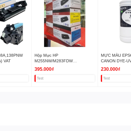
08A,138PNW
Hộp Mực HP
MỰC MÀU EPS
) VAT
M255NW/M283FDW
CANON DYE-UV
W2110A/W2111A/W2112A/W211
LÍT VAT
395.000₫
230.000₫
3A CRG067BK CHIP 206A VAT
Test
Test