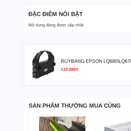
ĐẶC ĐIỂM NỔI BẬT
Nội dung đang được cập nhật
RUYBANG EPSON LQ680\LQ67
110.000₫
SẢN PHẨM THƯỜNG MUA CÙNG