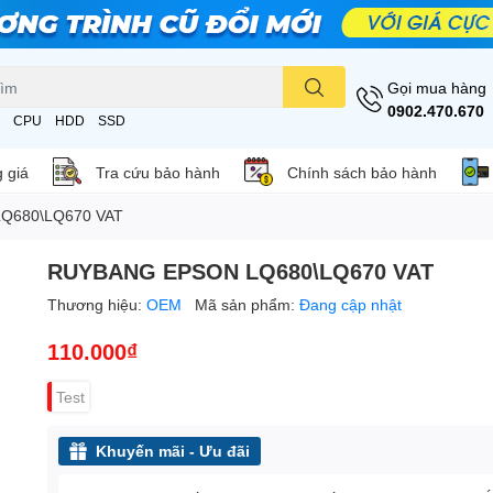
Gọi mua hàng
0902.470.670
CPU
HDD
SSD
 giá
Tra cứu bảo hành
Chính sách bảo hành
Q680\LQ670 VAT
RUYBANG EPSON LQ680\LQ670 VAT
Thương hiệu:
OEM
Mã sản phẩm:
Đang cập nhật
110.000₫
Test
Khuyến mãi - Ưu đãi