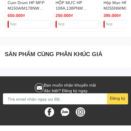
Cụm Drum HP MFP
HỘP MỰC HP
Hộp Mực HP
M150A/M178NW
108A,138PNW
M255NW/M28
W1120A-R VAT
(W1110A/W1112A)
W2110A/W211
650.000₫
250.000₫
395.000₫
VAT
12A/W2113A
Test
Test
Test
CRG067BK CH
206A VAT
SẢN PHẨM CÙNG PHÂN KHÚC GIÁ
Bạn muốn nhận khuyến mãi
đặc biệt? Đăng ký ngay.
Đăng ký