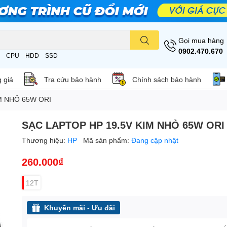
Gọi mua hàng
0902.470.670
CPU
HDD
SSD
 giá
Tra cứu bảo hành
Chính sách bảo hành
M NHỎ 65W ORI
SẠC LAPTOP HP 19.5V KIM NHỎ 65W ORI
Thương hiệu:
HP
Mã sản phẩm:
Đang cập nhật
260.000₫
12T
Khuyến mãi - Ưu đãi