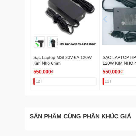
Sạc Laptop MSI 20V-6A 120W
SẠC LAPTOP HP 
Kim Nhỏ 6mm
120W KIM NHỎ
550.000₫
550.000₫
12T
12T
SẢN PHẨM CÙNG PHÂN KHÚC GIÁ