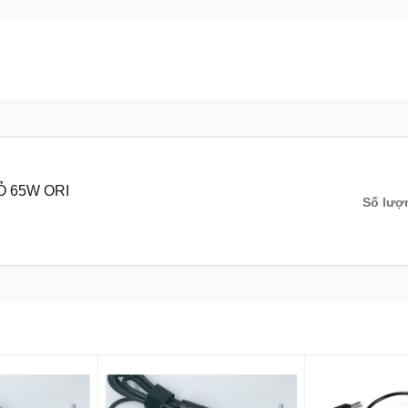
Ỏ 65W ORI
Số lượ