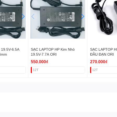
19.5V-6.5A
SẠC LAPTOP HP Kim Nhỏ
SẠC LAPTOP HP
 4mm
19.5V-7.7A ORI
ĐẦU ĐẠN ORI
550.000₫
270.000₫
12T
12T