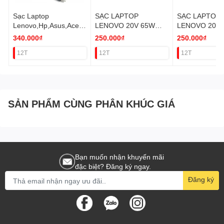
Sạc Laptop
SẠC LAPTOP
SẠC LAPTOP
Lenovo,Hp,Asus,Acer,
LENOVO 20V 65W
LENOVO 20V 
Dell... 20V-3.25A Đầu
ĐẦU USB ORI
ĐẦU KIM ORI
340.000₫
250.000₫
250.000₫
TYPE-C
12T
12T
12T
SẢN PHẨM CÙNG PHÂN KHÚC GIÁ
Bạn muốn nhận khuyến mãi
đặc biệt? Đăng ký ngay.
Đăng ký