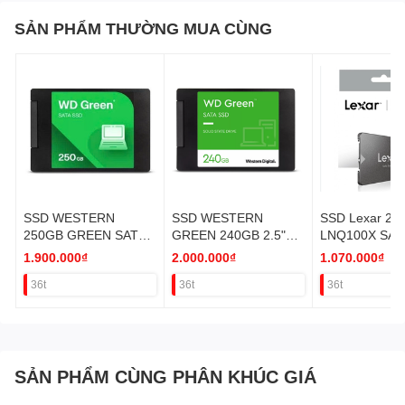
SẢN PHẨM THƯỜNG MUA CÙNG
SSD WESTERN
SSD WESTERN
SSD Lexar 25
250GB GREEN SATA
GREEN 240GB 2.5"
LNQ100X SAT
2.5" VAT
SATA 3 CHÍNH HÃNG
1.900.000₫
2.000.000₫
1.070.000₫
VAT
36t
36t
36t
SẢN PHẨM CÙNG PHÂN KHÚC GIÁ