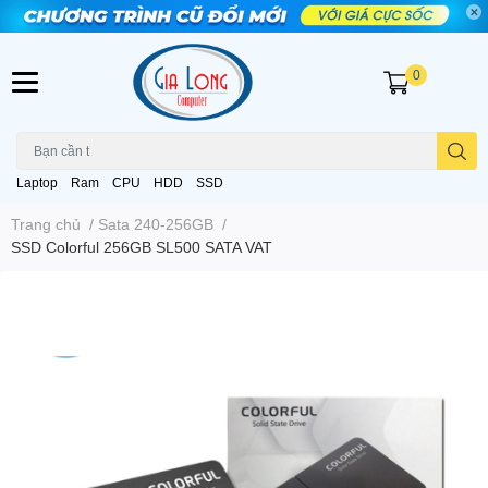
0
Laptop
Ram
CPU
HDD
SSD
Trang chủ
/
Sata 240-256GB
/
SSD Colorful 256GB SL500 SATA VAT