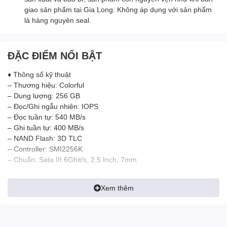
giao sản phẩm tại Gia Long. Không áp dụng với sản phẩm
là hàng nguyên seal.
ĐẶC ĐIỂM NỔI BẬT
♦ Thông số kỹ thuật
– Thương hiệu: Colorful
– Dung lượng: 256 GB
– Đọc/Ghi ngẫu nhiên: IOPS
– Đọc tuần tự: 540 MB/s
– Ghi tuần tự: 400 MB/s
– NAND Flash: 3D TLC
– Controller: SMI2256K
– Chuẩn: Sata III 6Gbit/s, 2.5 Inch, 7mm
Xem thêm