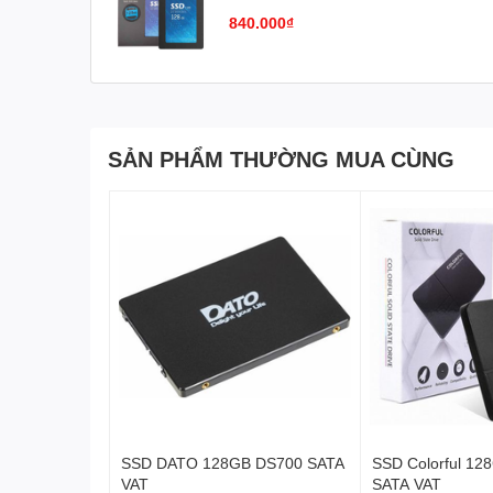
Weight:
30.8g
840.000₫
MTBF（h）:
1500000
Operation temperature:
0℃ ~ 70℃
SẢN PHẨM THƯỜNG MUA CÙNG
SSD DATO 128GB DS700 SATA
SSD Colorful 12
VAT
SATA VAT