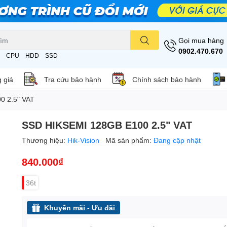
Gọi mua hàng
0902.470.670
CPU
HDD
SSD
 giá
Tra cứu bảo hành
Chính sách bảo hành
0 2.5" VAT
SSD HIKSEMI 128GB E100 2.5" VAT
Thương hiệu:
Hik-Vision
Mã sản phẩm:
Đang cập nhật
840.000₫
36t
Khuyến mãi - Ưu đãi