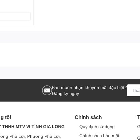
Bạn muốn nhận khuyến mãi đặc biệt?
Đăng ký ngay.
g tôi
Chính sách
T
 TNHH MTV VI TÍNH GIA LONG
Quy định sử dụng
G
Chính sách bảo mật
ờng Phú Lợi, Phường Phú Lợi,
G