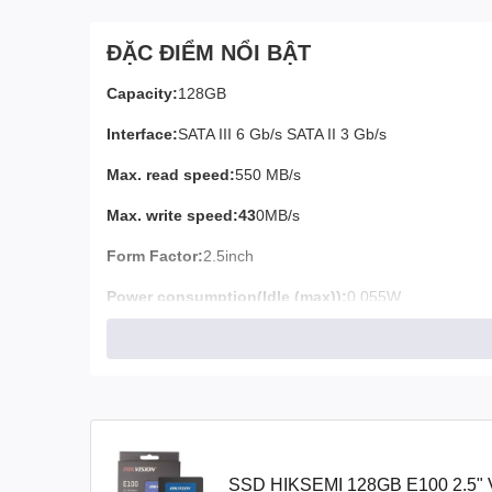
ĐẶC ĐIỂM NỔI BẬT
Capacity:
128GB
Interface:
SATA III 6 Gb/s SATA II 3 Gb/s
Max. read speed:
550 MB/s
Max. write speed:43
0MB/s
Form Factor:
2.5inch
Power consumption(Idle (max)):
0.055W
Power consumption(Reading (max)):
2.21W
Power consumption(Writing (max)):
2.95W
TBW:
44TB
NAND:
3D TLC
SSD HIKSEMI 128GB E100 2.5"