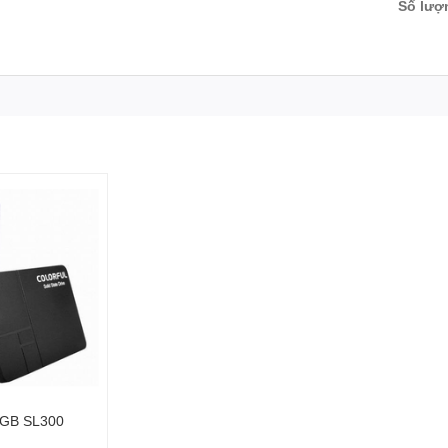
Số lượ
8GB SL300