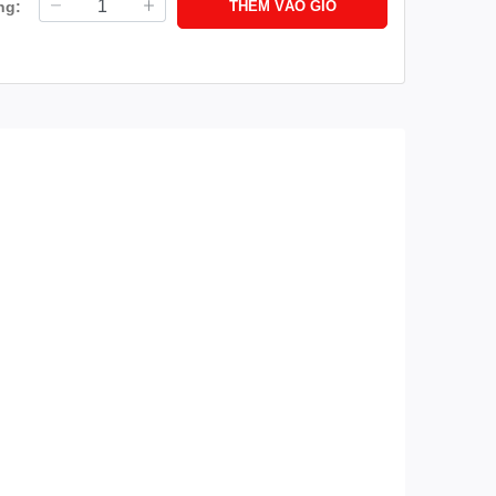
ng:
THÊM VÀO GIỎ