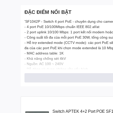
ĐẶC ĐIỂM NỔI BẬT
'SF1042P - Switch 4 port PoE - chuyên dụng cho camer
- 4 port PoE 10/100Mbps chuẩn IEEE 802.af/at
- 2 port uplink 10/100 Mbps: 1 port kết nối modem hoặc 
- Công suất tối đa của mỗi port PoE 30W, tổng công su
- Hỗ trợ extended mode (CCTV mode): các port PoE sẽ bị
đa của các port PoE khi chọn mode extended là 10 Mb
- MAC address table: 1K
- Khả năng chống sét 4kV
- Nguồn: AC 100 ~ 240V
- Dễ dàng sử dụng, không cần cấu hình
Switch APTEK 4+2 Port POE SF