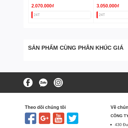
1Gb+1 SFP)
1Gb+2SFP) VAT
2.070.000₫
3.050.000₫
24T
24T
SẢN PHẨM CÙNG PHÂN KHÚC GIÁ
Theo dõi chúng tôi
Về chún
CÔNG TY
430 Đư