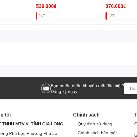
UPLINK 100M) VAT
POE)
530.000₫
370.000₫
24T
12T
Bạn muốn nhận khuyến mãi đặc biệt?
Đăng ký ngay.
g tôi
Chính sách
T
 TNHH MTV VI TÍNH GIA LONG
Quy định sử dụng
G
Chính sách bảo mật
ờng Phú Lợi, Phường Phú Lợi,
G