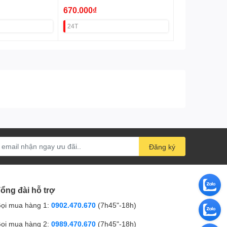
(9Poe+2Uplink 1GB) VAT
670.000₫
24T
Đăng ký
ổng đài hỗ trợ
ọi mua hàng 1:
0902.470.670
(7h45"-18h)
ọi mua hàng 2:
0989.470.670
(7h45"-18h)