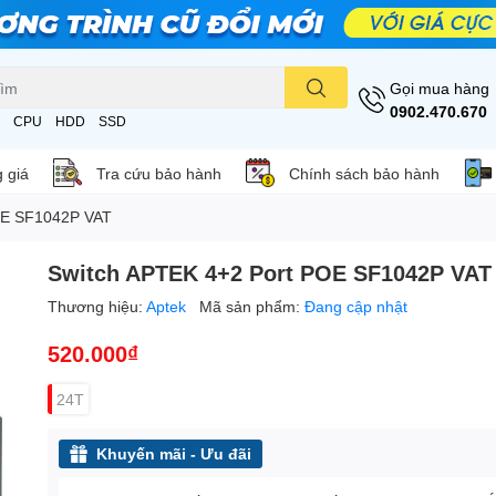
Gọi mua hàng
0902.470.670
CPU
HDD
SSD
 giá
Tra cứu bảo hành
Chính sách bảo hành
OE SF1042P VAT
Switch APTEK 4+2 Port POE SF1042P VAT
Thương hiệu:
Aptek
Mã sản phẩm:
Đang cập nhật
520.000₫
24T
Khuyến mãi - Ưu đãi