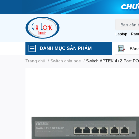
Laptop
Ram
DANH MỤC SẢN PHẨM
Bảng
Trang chủ
/
Switch chia poe
/
Switch APTEK 4+2 Port P