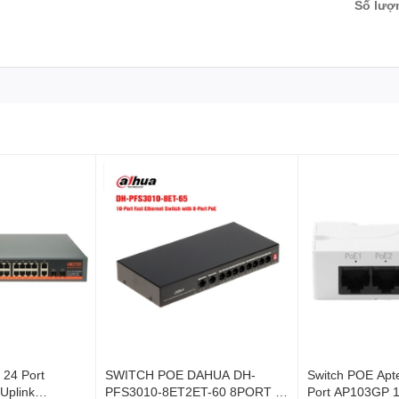
Số lượ
 24 Port
SWITCH POE DAHUA DH-
Switch POE Apt
Uplink
PFS3010-8ET2ET-60 8PORT (2
Port AP103GP 