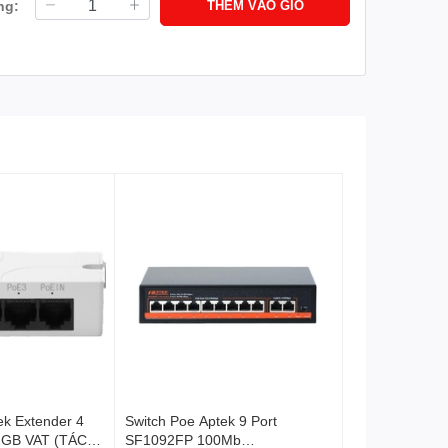
ng:
THÊM VÀO GIỎ
ek Extender 4
Switch Poe Aptek 9 Port
1GB VAT (TÁCH
SF1092FP 100Mb