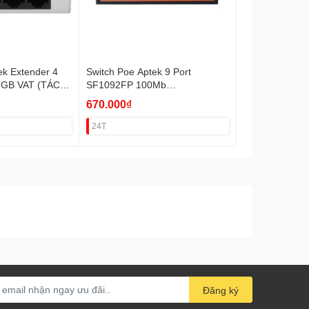
ek Extender 4
Switch Poe Aptek 9 Port
1GB VAT (TÁCH
SF1092FP 100Mb
(9Poe+2Uplink 1GB) VAT
670.000₫
24T
Đăng ký