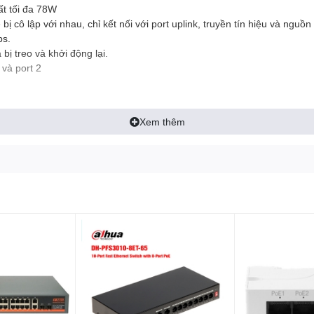
ất tối đa 78W
 cô lập với nhau, chỉ kết nối với port uplink, truyền tín hiệu và nguồ
ps.
bị treo và khởi động lại.
 và port 2
Xem thêm