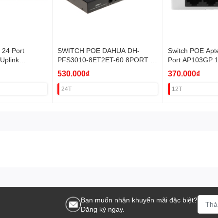
 24 Port
SWITCH POE DAHUA DH-
Switch POE Apt
Uplink
PFS3010-8ET2ET-60 8PORT (2
Port AP103GP 
UPLINK 100M) VAT
POE)
530.000₫
370.000₫
24T
12T
Bạn muốn nhận khuyến mãi đặc biệt?
Đăng ký ngay.