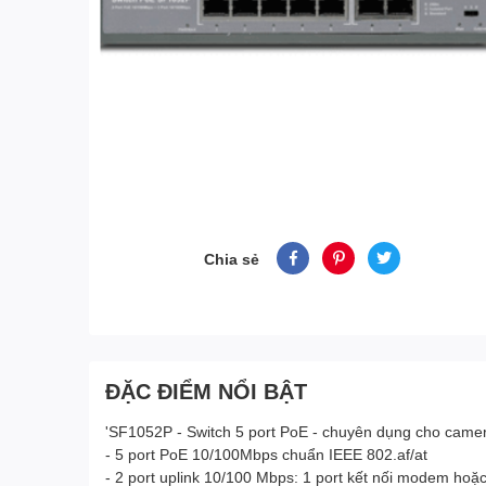
Chia sẻ
ĐẶC ĐIỂM NỔI BẬT
'SF1052P - Switch 5 port PoE - chuyên dụng cho camer
- 5 port PoE 10/100Mbps chuẩn IEEE 802.af/at
- 2 port uplink 10/100 Mbps: 1 port kết nối modem hoặc 