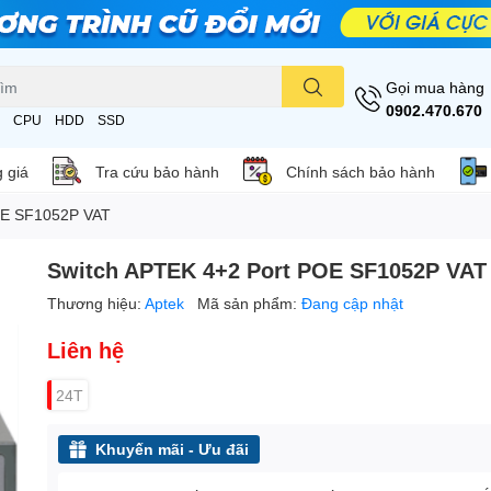
Gọi mua hàng
0902.470.670
CPU
HDD
SSD
 giá
Tra cứu bảo hành
Chính sách bảo hành
OE SF1052P VAT
Switch APTEK 4+2 Port POE SF1052P VAT
Thương hiệu:
Aptek
Mã sản phẩm:
Đang cập nhật
Liên hệ
24T
Khuyến mãi - Ưu đãi