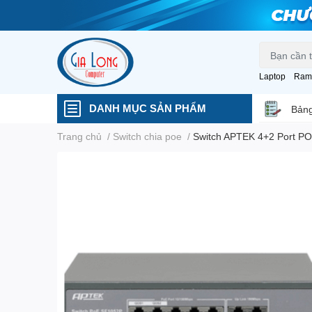
Laptop
Ram
DANH MỤC SẢN PHẨM
Bảng
Trang chủ
/
Switch chia poe
/
Switch APTEK 4+2 Port P