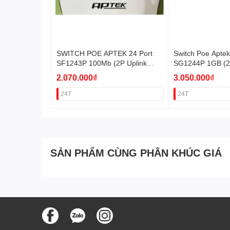
SWITCH POE APTEK 24 Port
Switch Poe Aptek
SF1243P 100Mb (2P Uplink
SG1244P 1GB (2
1Gb+1 SFP)
1Gb+2SFP) VAT
2.070.000₫
3.050.000₫
24T
24T
SẢN PHẨM CÙNG PHÂN KHÚC GIÁ