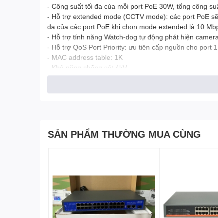
- Công suất tối đa của mỗi port PoE 30W, tổng công su
- Hỗ trợ extended mode (CCTV mode): các port PoE sẽ bị
đa của các port PoE khi chọn mode extended là 10 Mb
- Hỗ trợ tính năng Watch-dog tự động phát hiện camera 
- Hỗ trợ QoS Port Priority: ưu tiên cấp nguồn cho port 1
- MAC address table: 1K
- Khả năng chống sét 4kV
- Nguồn: AC 100 ~ 240V
- Dễ dàng sử dụng, không cần cấu hình
SẢN PHẨM THƯỜNG MUA CÙNG