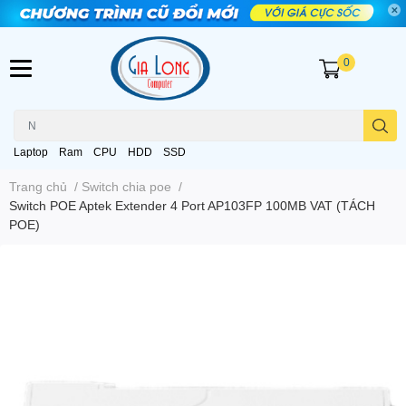
0
Laptop
Ram
CPU
HDD
SSD
Trang chủ
/
Switch chia poe
/
Switch POE Aptek Extender 4 Port AP103FP 100MB VAT (TÁCH
POE)