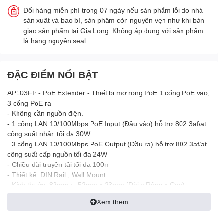
Đổi hàng miễn phí trong 07 ngày nếu sản phẩm lỗi do nhà
sản xuất và bao bì, sản phẩm còn nguyên vẹn như khi bàn
giao sản phẩm tại Gia Long. Không áp dụng với sản phẩm
là hàng nguyên seal.
ĐẶC ĐIỂM NỔI BẬT
AP103FP - PoE Extender - Thiết bị mở rộng PoE 1 cổng PoE vào,
3 cổng PoE ra
- Không cần nguồn điện.
- 1 cổng LAN 10/100Mbps PoE Input (Đầu vào) hỗ trợ 802.3af/at
công suất nhận tối đa 30W
- 3 cổng LAN 10/100Mbps PoE Output (Đầu ra) hỗ trợ 802.3af/at
công suất cấp nguồn tối đa 24W
- Chiều dài truyền tải tối đa 100m
- Thiết kế: DIN Rail , Wall Mount
- Kích thước: 82mm x 52mm x 23mm (Dài x Rộng x Cao)
- Ứng dụng: mở rộng truyền tải dữ liệu và nguồn PoE vượt qua
Xem thêm
khoảng cách 100m trên dây cáp mạng cho thiết bị Camera,
Access Point...