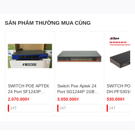
SẢN PHẨM THƯỜNG MUA CÙNG
SWITCH POE APTEK
Switch Poe Aptek 24
SWITCH POE
24 Port SF1243P
Port SG1244P 1GB
DH-PFS3010-
100Mb (2P Uplink
(2Uplink 1Gb+2SFP)
60 8PORT (2 
2.070.000₫
3.050.000₫
530.000₫
1Gb+1 SFP)
VAT
100M) VAT
24T
24T
24T