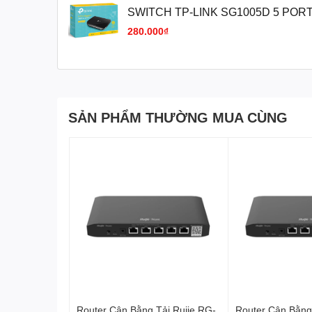
SWITCH TP-LINK SG1005D 5 PORT
CHÍNH HÃNG VAT
280.000₫
SẢN PHẨM THƯỜNG MUA CÙNG
Router Cân Bằng Tải Ruije RG-
Router Cân Bằng