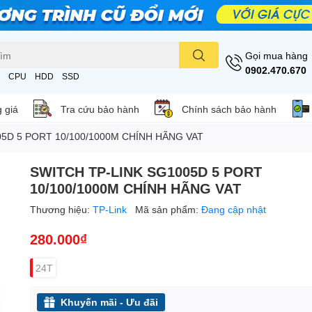
Gọi mua hàng
0902.470.670
CPU
HDD
SSD
 giá
Tra cứu bảo hành
Chính sách bảo hành
5D 5 PORT 10/100/1000M CHÍNH HÃNG VAT
SWITCH TP-LINK SG1005D 5 PORT
10/100/1000M CHÍNH HÃNG VAT
Thương hiệu:
TP-Link
Mã sản phẩm:
Đang cập nhật
280.000₫
24T
Khuyến mãi - Ưu đãi