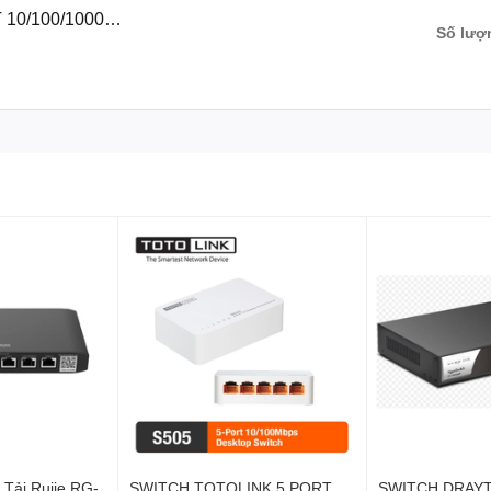
 10/100/1000M
Số lượ
 Tải Ruije RG-
SWITCH TOTOLINK 5 PORT
SWITCH DRAYT