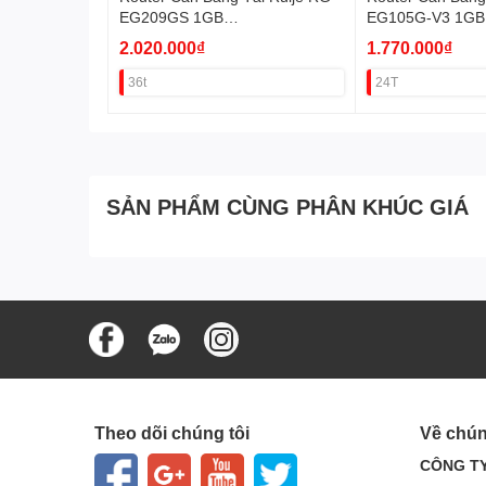
EG209GS 1GB
EG105G-V3 1GB
(4WAN,1SFP,200user) VAT
(2WAN,4LAN,100
2.020.000₫
1.770.000₫
36t
24T
SẢN PHẨM CÙNG PHÂN KHÚC GIÁ
Theo dõi chúng tôi
Về chún
CÔNG TY