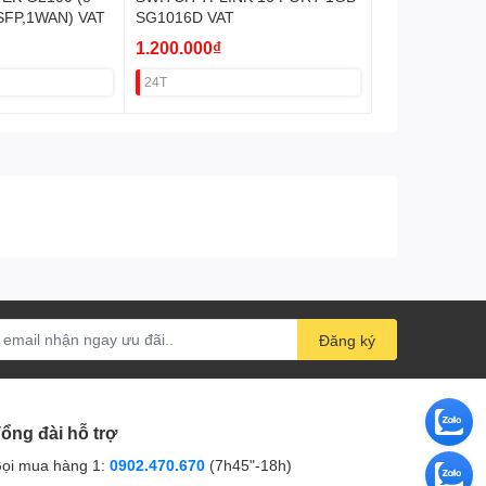
SFP,1WAN) VAT
SG1016D VAT
1.200.000₫
24T
Đăng ký
ổng đài hỗ trợ
ọi mua hàng 1:
0902.470.670
(7h45"-18h)