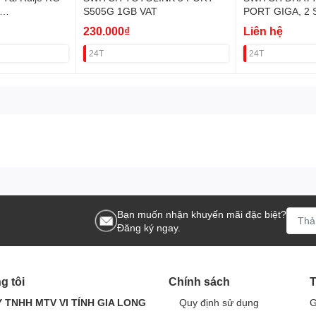
S505G 1GB VAT
PORT GIGA, 2 
user) VAT
230.000₫
Liên hệ
24T
24T
Bạn muốn nhận khuyến mãi đặc biệt?
Đăng ký ngay.
g tôi
Chính sách
T
 TNHH MTV VI TÍNH GIA LONG
Quy định sử dụng
G