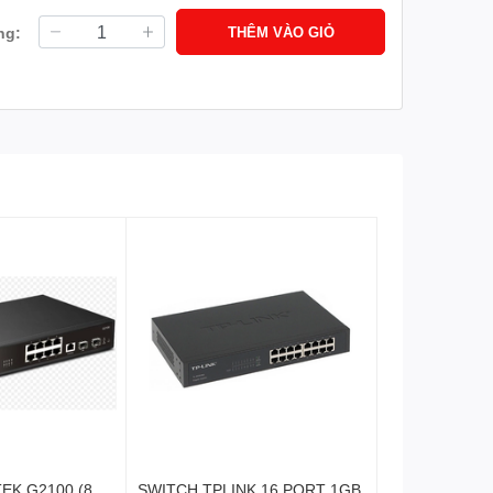
ng:
THÊM VÀO GIỎ
EK G2100 (8
SWITCH TPLINK 16 PORT 1GB