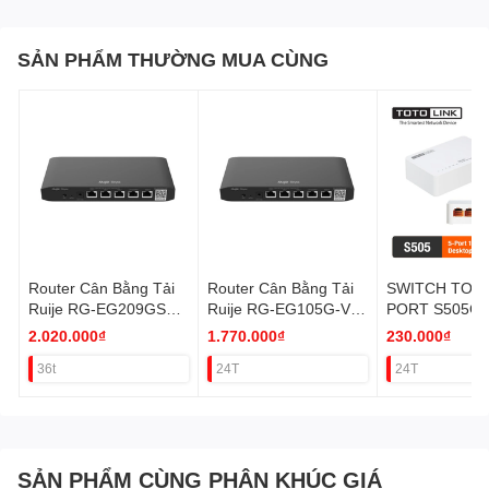
SẢN PHẨM THƯỜNG MUA CÙNG
Router Cân Bằng Tải
Router Cân Bằng Tải
SWITCH TOTO
Ruije RG-EG209GS
Ruije RG-EG105G-V3
PORT S505G 
1GB
1GB
VAT
2.020.000₫
1.770.000₫
230.000₫
(4WAN,1SFP,200user)
(2WAN,4LAN,100user)
36t
24T
24T
VAT
VAT
SẢN PHẨM CÙNG PHÂN KHÚC GIÁ