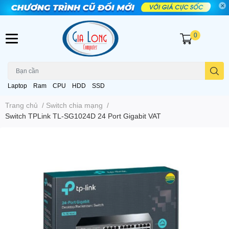
0
Laptop
Ram
CPU
HDD
SSD
Trang chủ
/
Switch chia mạng
/
Switch TPLink TL-SG1024D 24 Port Gigabit VAT