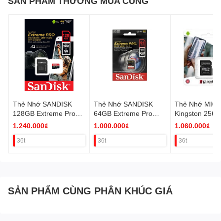
SẢN PHẨM THƯỜNG MUA CÙNG
Thẻ Nhớ SANDISK
Thẻ Nhớ SANDISK
Thẻ Nhớ MIC
128GB Extreme Pro
64GB Extreme Pro
Kingston 256G
SDSQXCD (Quay film
SDSQXCD (Quay film
10 CHÍNH HÃ
1.240.000₫
1.000.000₫
1.060.000₫
4k-5k) VAT
4K-5K) VAT
36t
36t
36t
SẢN PHẨM CÙNG PHÂN KHÚC GIÁ