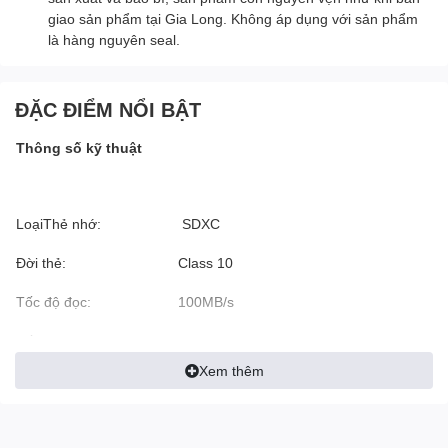
giao sản phẩm tại Gia Long. Không áp dụng với sản phẩm
là hàng nguyên seal.
ĐẶC ĐIỂM NỔI BẬT
Thông số kỹ thuật
LoạiThẻ nhớ:
SDXC
Đời thẻ:
Class 10
Tốc độ đọc:
100MB/s
Tốc độ ghi:
10 Mb/giây
Xem thêm
Dung lượng:
128GB
Kích thước:
14,99mm x 10,92mm x 1,02mm