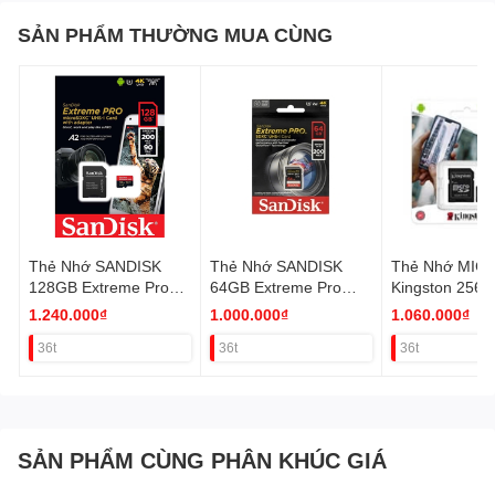
Thương hiệu:
Mỹ
SẢN PHẨM THƯỜNG MUA CÙNG
Sản xuất tại:
Trung Quốc
Bảo hành:
3 năm
Thẻ Nhớ SANDISK
Thẻ Nhớ SANDISK
Thẻ Nhớ MIC
128GB Extreme Pro
64GB Extreme Pro
Kingston 256G
SDSQXCD (Quay film
SDSQXCD (Quay film
10 CHÍNH HÃ
1.240.000₫
1.000.000₫
1.060.000₫
4k-5k) VAT
4K-5K) VAT
36t
36t
36t
SẢN PHẨM CÙNG PHÂN KHÚC GIÁ