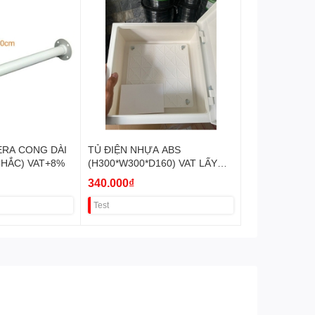
ERA CONG DÀI
TỦ ĐIỆN NHỰA ABS
HẮC) VAT+8%
(H300*W300*D160) VAT LẤY
+8%
340.000₫
Test