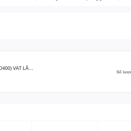
D400) VAT LẤY
Số lượ