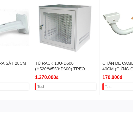
RA SẮT 28CM
TỦ RACK 10U-D600
CHÂN ĐẾ CAM
(H520*W550*D600) TREO
40CM (CỨNG C
TƯỜNG
1.270.000₫
170.000₫
Test
Test