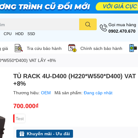
Gọi mua hàng
0902.470.670
CPU
HDD
SSD
 giá
Tra cứu bảo hành
Chính sách bảo hành
0*W550*D400) VAT LẤY +8%
TỦ RACK 4U-D400 (H220*W550*D400) VAT
+8%
Thương hiệu:
OEM
Mã sản phẩm:
Đang cập nhật
700.000₫
Test
Khuyến mãi - Ưu đãi