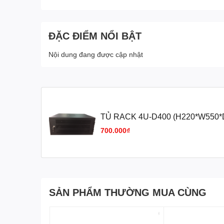
ĐẶC ĐIỂM NỔI BẬT
Nội dung đang được cập nhật
TỦ RACK 4U-D400 (H220*W550*
+8%
700.000₫
SẢN PHẨM THƯỜNG MUA CÙNG