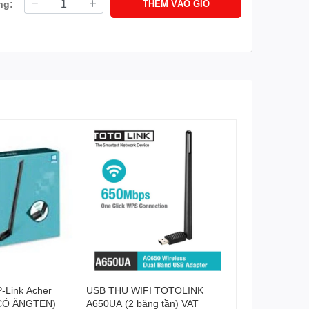
ng:
THÊM VÀO GIỎ
P-Link Acher
USB THU WIFI TOTOLINK
(CÓ ĂNGTEN)
A650UA (2 băng tần) VAT