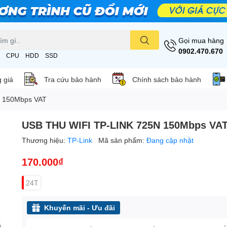
Gọi mua hàng
0902.470.670
CPU
HDD
SSD
 giá
Tra cứu bảo hành
Chính sách bảo hành
N 150Mbps VAT
USB THU WIFI TP-LINK 725N 150Mbps VA
Thương hiệu:
TP-Link
Mã sản phẩm:
Đang cập nhật
170.000₫
24T
Khuyến mãi - Ưu đãi