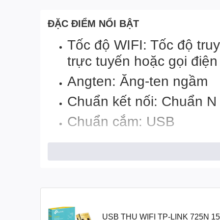
ĐẶC ĐIỂM NỔI BẬT
Tốc độ WIFI: Tốc độ truy
trực tuyến hoặc gọi điện
Angten: Ăng-ten ngầm
Chuẩn kết nối: Chuẩn N
Chuẩn cắm: USB
Mô tả khác: Bảo mật n
PSK/WPA2-PSK(TKIP/A
Kết nối nhanh chóng nhờ
Windows 10/8.1/8/7/XP,
USB THU WIFI TP-LINK 725N 1