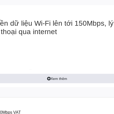
ền dữ liệu Wi-Fi lên tới 150Mbps, l
 thoại qua internet
âng cao: Hỗ trợ mã hóa WEP 64/12
Xem thêm
ES)
 có tiện ích cài đặt hỗ trợ đến 14 
 Mac OS X, Linux
50Mbps VAT