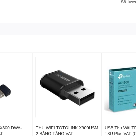
Số lượ
AX300 DWA-
THU WIFI TOTOLINK X900USM
USB Thu Wifi T
AT
2 BĂNG TẦNG VAT
T3U Plus VAT 