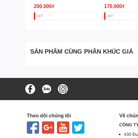
200.000₫
170.000₫
24T
24T
SẢN PHẨM CÙNG PHÂN KHÚC GIÁ
Theo dõi chúng tôi
Về chún
CÔNG TY
430 Đư