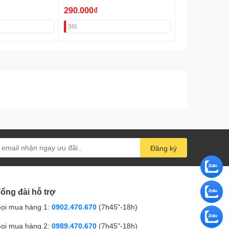
290.000₫
36t
Đăng ký
ổng đài hỗ trợ
ọi mua hàng 1:
0902.470.670
(7h45"-18h)
ọi mua hàng 2:
0989.470.670
(7h45"-18h)