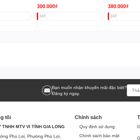
300.000₫
380.000₫
24T
24T
Bạn muốn nhận khuyến mãi đặc biệt?
Đăng ký ngay.
g tôi
Chính sách
T
 TNHH MTV VI TÍNH GIA LONG
Quy định sử dụng
G
Chính sách bảo mật
ờng Phú Lợi, Phường Phú Lợi,
G