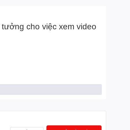
ý tưởng cho việc xem video
8, WPA, PA2/WPA-
ngôn ngữ.