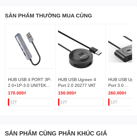
SẢN PHẨM THƯỜNG MUA CÙNG
HUB USB 4 PORT 3P-
HUB USB Ugreen 4
HUB USB Ugre
2.0+1P-3.0 UNITEK
Port 2.0 20277 VAT
Port 3.0
H1208A VAT
20291(ĐEN)/2
170.000₫
150.000₫
260.000₫
RẮNG) VAT
12T
12T
12T
SẢN PHẨM CÙNG PHÂN KHÚC GIÁ