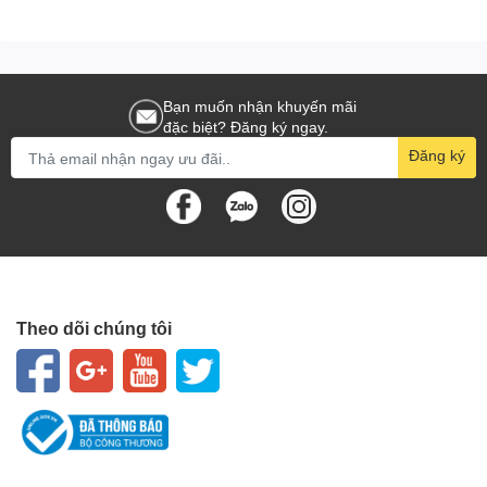
Tiết diện :
32AWG
Cấu tạo nhựa PVC màu đen, dây dạng dẹt.
Bạn muốn nhận khuyến mãi
đặc biệt? Đăng ký ngay.
Hệ điều hành hỗ trợ:
Windows XP, 7, 8, 8.1, 10 32/64bit và Mac
Đăng ký
OS
Theo dõi chúng tôi