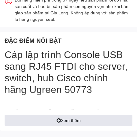
sản xuất và bao bì, sản phẩm còn nguyên vẹn như khi bàn
giao sản phẩm tại Gia Long. Không áp dụng với sản phẩm
là hàng nguyên seal.
ĐẶC ĐIỂM NỔI BẬT
Cáp lập trình
Console USB
sang RJ45
FTDI cho server,
switch, hub Cisco chính
hãng Ugreen 50773
Thông tin sản phẩm : Cáp
console USB to RJ45 Ugreen
Xem thêm
50773
chiều dài 1.5m