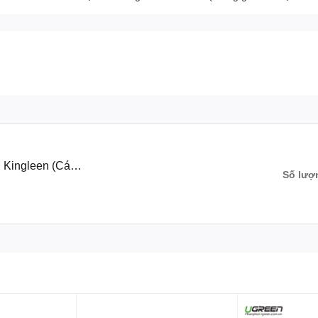
Kingleen (Cáp
Số lượ