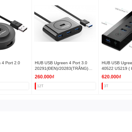
4 Port 2.0
HUB USB Ugreen 4 Port 3.0
HUB USB Ugree
20291(ĐEN)/20283(TRẮNG)
40522 US219 (
VAT
2A ) VAT
260.000₫
620.000₫
12T
3T