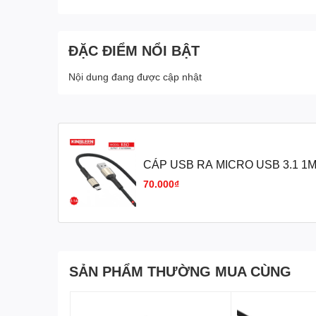
ĐẶC ĐIỂM NỔI BẬT
Nội dung đang được cập nhật
CÁP USB RA MICRO USB 3.1 1M 
ĐT)
70.000₫
SẢN PHẨM THƯỜNG MUA CÙNG