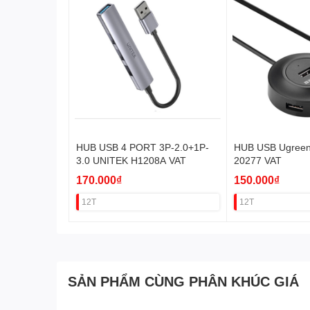
HUB USB 4 PORT 3P-2.0+1P-
HUB USB Ugreen 
3.0 UNITEK H1208A VAT
20277 VAT
170.000₫
150.000₫
12T
12T
SẢN PHẨM CÙNG PHÂN KHÚC GIÁ